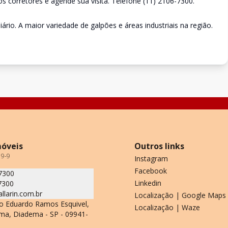
 corretores e agende sua visita. Telefone (11) 2106-7300.
ário. A maior variedade de galpões e áreas industriais na região.
móveis
Outros links
19-9
Instagram
Facebook
7300
Linkedin
7300
allarin.com.br
Localização | Google Maps
o Eduardo Ramos Esquivel,
Localização | Waze
ma, Diadema - SP - 09941-