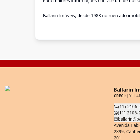
Para maiores informações contate um de nossos
Ballarin Imóveis, desde 1983 no mercado imobili
Ballarin I
CRECI:
J 011.4
(11) 2106-
(11) 2106-
ballarin@b
Avenida Fábi
2899, Canhe
201