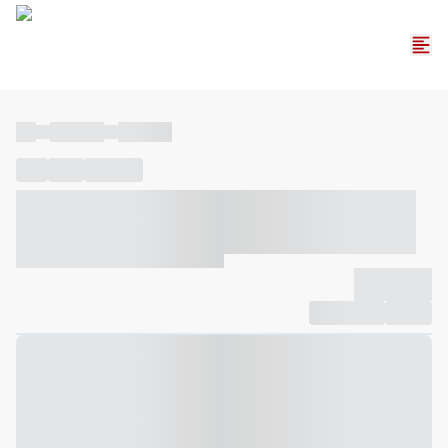
----
----- -----
----- -----
----
-----
---- ------
----- ----- -- ------ ---- ---- -- ----- ----- -----
--- ------
----- ----- -- ------ ----- ----- -- ------
-------------
Compartilhar
Favorito