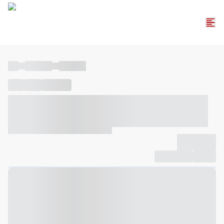
----
----- -----
----- -----
----
-----
---- ------
----- ----- -- ------ ---- ---- -- ----- ----- -----
--- ------
----- ----- -- ------ ----- ----- -- ------
-------------
Compartilhar
Favorito