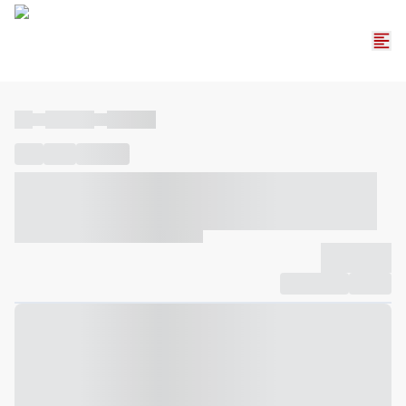
----
----- -----
----- -----
----
-----
---- ------
----- ----- -- ------ ---- ---- -- ----- ----- -----
--- ------
----- ----- -- ------ ----- ----- -- ------
-------------
Compartilhar
Favorito