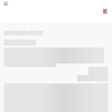
----
----- -----
----- -----
----
-----
---- ------
----- ----- -- ------ ---- ---- -- ----- ----- -----
--- ------
----- ----- -- ------ ----- ----- -- ------
-------------
Compartilhar
Favorito