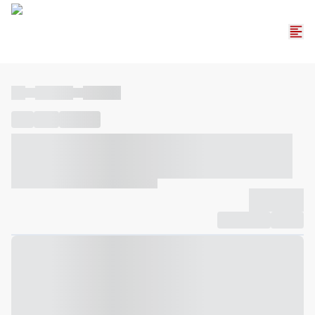
----
----- -----
----- -----
----
-----
---- ------
----- ----- -- ------ ---- ---- -- ----- ----- -----
--- ------
----- ----- -- ------ ----- ----- -- ------
-------------
Compartilhar
Favorito