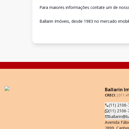
Para maiores informações contate um de nossos
Ballarin Imóveis, desde 1983 no mercado imobili
Ballarin I
CRECI:
J 011.4
(11) 2106-
(11) 2106-
ballarin@b
Avenida Fábi
2899, Canhe