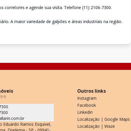
 corretores e agende sua visita. Telefone (11) 2106-7300.
ário. A maior variedade de galpões e áreas industriais na região.
móveis
Outros links
19-9
Instagram
Facebook
7300
Linkedin
7300
allarin.com.br
Localização | Google Maps
o Eduardo Ramos Esquivel,
Localização | Waze
ma, Diadema - SP - 09941-