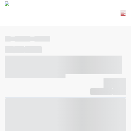
----
----- -----
----- -----
----
-----
---- ------
----- ----- -- ------ ---- ---- -- ----- ----- -----
--- ------
----- ----- -- ------ ----- ----- -- ------
-------------
Compartilhar
Favorito