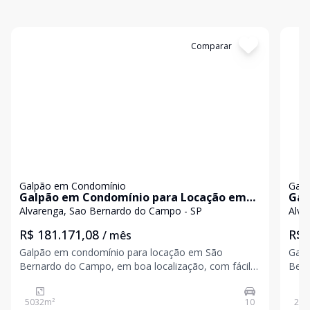
Cód:
5312
Comparar
Có
Galpão em Condomínio
Galp
Galpão em Condomínio para Locação em
Gal
São Bernardo do Campo
São
Alvarenga, Sao Bernardo do Campo - SP
Alva
R$ 181.171,08
R$ 
/ mês
Galpão em condomínio para locação em São
Galp
Bernardo do Campo, em boa localização, com fácil
Bern
acesso as principais rodovias. Área de construção:
acesso 
5.032,
2.821
5032
m²
10
282