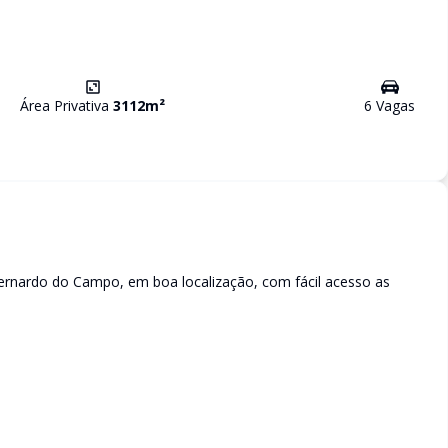
Área Privativa
3112
m²
6
Vaga
s
rnardo do Campo, em boa localização, com fácil acesso as