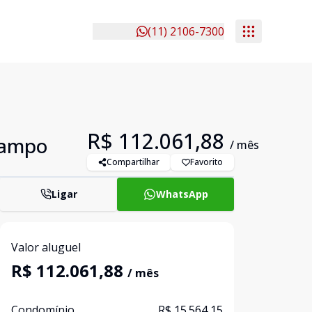
(11) 2106-7300
R$ 112.061,88
Campo
/ mês
Compartilhar
Favorito
Ligar
WhatsApp
Valor aluguel
R$ 112.061,88
/ mês
Condomínio
R$ 15.564,15