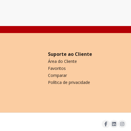
4522
m²
6
4
trifásica; Docas: 03. Para mais inf
Suporte ao Cliente
Área do Cliente
Favoritos
Comparar
Política de privacidade