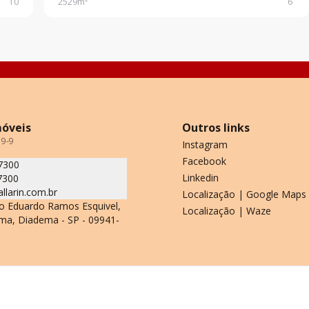
10
2529
m²
6
trifásica; Docas: 03. Para mais in
móveis
Outros links
19-9
Instagram
Facebook
7300
Linkedin
7300
allarin.com.br
Localização | Google Maps
o Eduardo Ramos Esquivel,
Localização | Waze
ma, Diadema - SP - 09941-