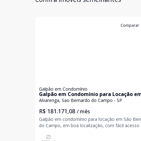
Cód:
5312
Comparar
Galpão em Condomínio
Galpão em Condomínio para Locação e
São Bernardo do Campo
Alvarenga, Sao Bernardo do Campo - SP
R$ 181.171,08
/ mês
Galpão em condomínio para locação em São Ber
do Campo, em boa localização, com fácil acesso
principais rodovias. Área de construção: 5.032,