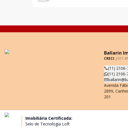
5032
m²
Ballarin I
CRECI:
J 011.4
(11) 2106-
(11) 2106-
ballarin@b
Avenida Fábi
2899, Canhe
201
Imobiliária Certificada:
Selo de Tecnologia Loft