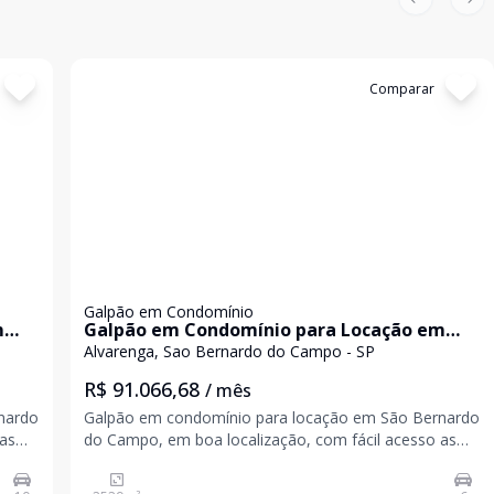
Previous sl
Nex
Cód:
5331
Comparar
Galpão em Condomínio
m
Galpão em Condomínio para Locação em
São Bernardo do Campo
Alvarenga, Sao Bernardo do Campo - SP
R$ 91.066,68
/ mês
nardo
Galpão em condomínio para locação em São Bernardo
 as
do Campo, em boa localização, com fácil acesso as
principais rodovias. Área de construção: 2.529,63 m²;
Área fabril: 2.529,63m²; Pé direito: 12 metros; Energia: