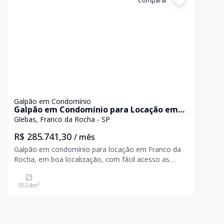
Cód:
5177
Comparar
Galpão em Condomínio
Galpão em Condomínio para Locação em
Franco da Rocha
Glebas, Franco da Rocha - SP
R$ 285.741,30
/ mês
Galpão em condomínio para locação em Franco da
Rocha, em boa localização, com fácil acesso as
principais rodovias. Área construída: 9.524,71m²; Piso
fabril: 8.653,50m²; Capacidade piso: 6 toneladas m²
9524
m²
Pé direito: 12 metros; Docas: 13; Energia: tri