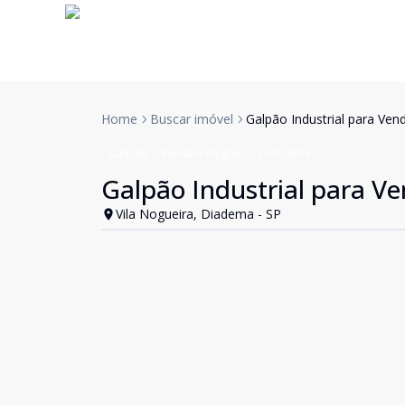
Home
Buscar imóvel
Galpão Industrial para V
Galpão
Venda e Aluguel
Cód:
3975
Galpão Industrial para V
Vila Nogueira, Diadema - SP