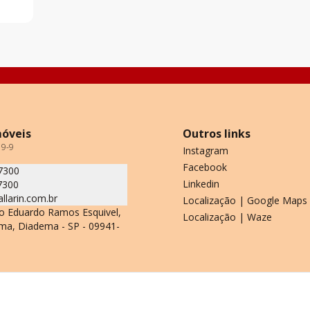
móveis
Outros links
19-9
Instagram
Facebook
7300
Linkedin
7300
allarin.com.br
Localização | Google Maps
o Eduardo Ramos Esquivel,
Localização | Waze
ma, Diadema - SP - 09941-