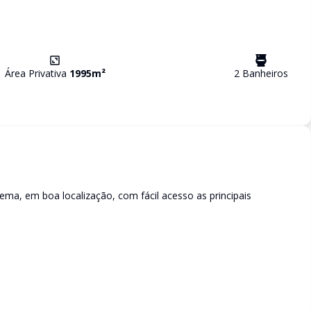
Área Privativa
1995
m²
2
Banheiro
s
ema, em boa localização, com fácil acesso as principais