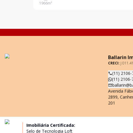
1966
m²
7 metros. Para maiores informações conta
Ballarin I
CRECI:
J 011.4
(11) 2106-
(11) 2106-
ballarin@b
Avenida Fábi
2899, Canhe
201
Imobiliária Certificada:
Selo de Tecnologia Loft