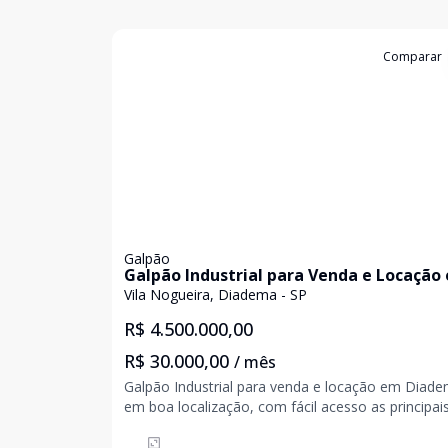
Cód:
3976
Comparar
Galpão
Galpão Industrial para Venda e Locação
Diadema
Vila Nogueira, Diadema - SP
R$ 4.500.000,00
R$ 30.000,00
/ mês
Galpão Industrial para venda e locação em Diade
em boa localização, com fácil acesso as principai
rodovias. Área de terreno: 2.584,85 m²; Área
construída: 1.966,06 m²; Área fabril: 1.650m²; Pé di