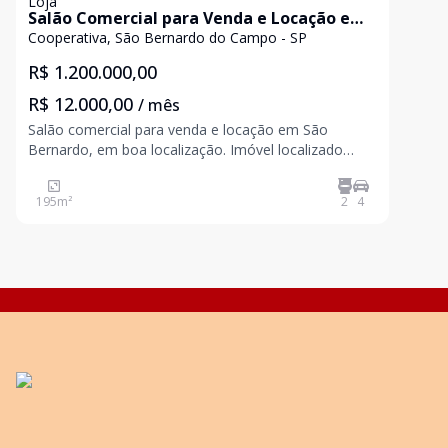
Loja
Salão Comercial para Venda e Locação em
São Bernardo
Cooperativa, São Bernardo do Campo - SP
R$ 1.200.000,00
R$ 12.000,00
/ mês
Salão comercial para venda e locação em São
Bernardo, em boa localização. Imóvel localizado
entre 4 condomínios residenciais, totalizando
aproximadamente 1.200 apartamentos. Área do
195
m²
2
4
salão: 195,99m²; Pé direito: 4 metros. Para maiores
informações co