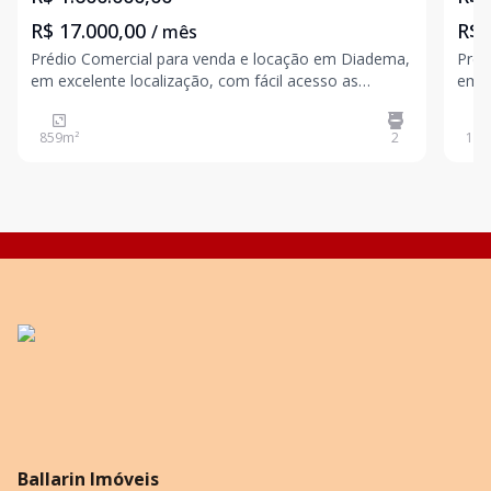
R$ 17.000,00
R$ 
/ mês
Prédio Comercial para venda e locação em Diadema,
Préd
em excelente localização, com fácil acesso as
em b
principais rodovias. Área de terreno: 250m²; Área útil:
rodovias. Área de terreno
859,80m²; Energia: trifásica. Para maiores
1.353m². Para maiores in
859
m²
2
135
informações contate um de nossos corretores e
noss
agende s
Ballarin Imóveis