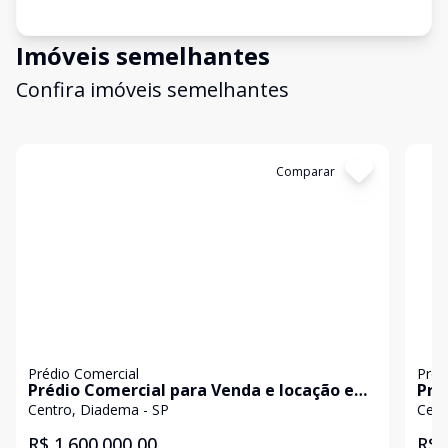
Imóveis semelhantes
Confira imóveis semelhantes
Cód:
3350
Comparar
Có
Prédio Comercial
Préd
Prédio Comercial para Venda e locação em
Pré
Diadema
Dia
Centro, Diadema - SP
Cent
R$ 1.600.000,00
R$ 