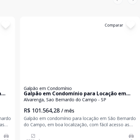
Previous sl
Nex
Cód:
5330
Comparar
Galpão em Condomínio
m
Galpão em Condomínio para Locação em
São Bernardo do Campo
Alvarenga, Sao Bernardo do Campo - SP
R$ 101.564,28
/ mês
nardo
Galpão em condomínio para locação em São Bernardo
 as
do Campo, em boa localização, com fácil acesso as
principais rodovias. Área de construção: 2.821,23m²;
Área fabril: 2.821,23m²; Pé direito: 12 metros; Energia: