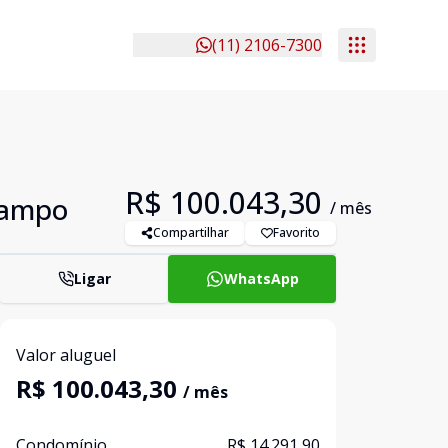
(11) 2106-7300
R$ 100.043,30
Campo
/ mês
Compartilhar
Favorito
Ligar
WhatsApp
Valor aluguel
R$ 100.043,30
/ mês
Condomínio
R$ 14.291,90