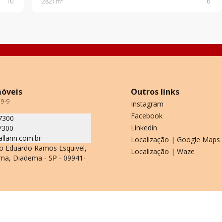
10
2821
m²
6
trifásica; Docas: 03. Para mais inf
móveis
Outros links
19-9
Instagram
Facebook
7300
Linkedin
7300
allarin.com.br
Localização | Google Maps
o Eduardo Ramos Esquivel,
Localização | Waze
ma, Diadema - SP - 09941-