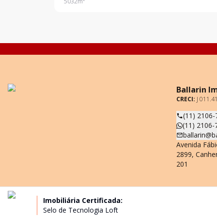
5032
m²
Ballarin I
CRECI:
J 011.4
(11) 2106-
(11) 2106-
ballarin@b
Avenida Fábi
2899, Canhe
201
Imobiliária Certificada:
Selo de Tecnologia Loft