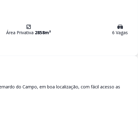
Área Privativa
2858
m²
6
Vaga
s
rnardo do Campo, em boa localização, com fácil acesso as