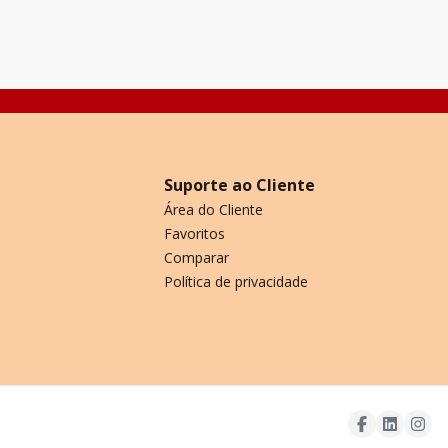
4522
m²
6
4
trifásica; Docas: 03. Para mais inf
Suporte ao Cliente
Área do Cliente
Favoritos
Comparar
Política de privacidade