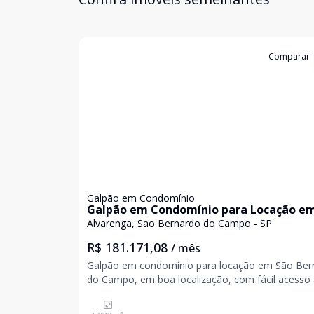
Cód:
5312
Comparar
Galpão em Condomínio
Galpão em Condomínio para Locação e
São Bernardo do Campo
Alvarenga, Sao Bernardo do Campo - SP
R$ 181.171,08
/ mês
Galpão em condomínio para locação em São Ber
do Campo, em boa localização, com fácil acesso
principais rodovias. Área de construção: 5.032,